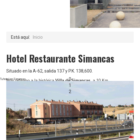
GALERIA
CONTACTO
Está aquí:
Inicio
Hotel Restaurante Simancas
Situado en la A-62, salida 137 y P.K. 138,600.
0
Tu hotel en Simancas
Muy próximo a la histórica
Villa de Simancas
, a 10 Km
1
de
Valladolid
y a 12 Km. del
aeropuerto de Villanubla
.
2
Servicio de
recepción las 24 horas
y servicio de habitaciones diario.