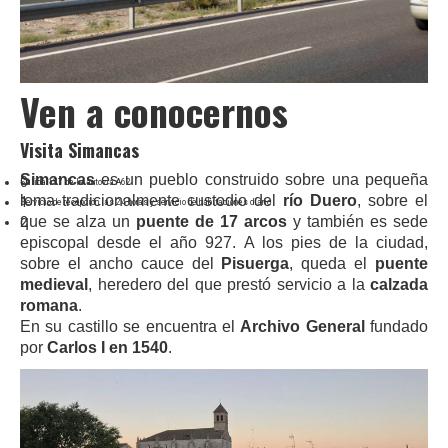
Ven a conocernos
Visita Simancas
Simancas
es un pueblo construido sobre una pequeña
0
Salida 137 de la autovía A62
loma tradicionalmente custodio del
río Duero
, sobre el
1
Servicio de recepción las 24 horas y servicio de habitaciones diario
que se alza un
puente de 17 arcos
y también es sede
2
episcopal desde el año 927. A los pies de la ciudad,
sobre el ancho cauce del
Pisuerga
, queda el
puente
medieval
, heredero del que prestó servicio a la
calzada
romana
.
En su castillo se encuentra el
Archivo General
fundado
por
Carlos I en 1540
.